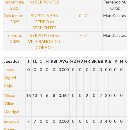
noviembre,
vs SERPIENTES
Fernando M.
2025
Ortiz
3 diciembre,
SUPER JA SAN
0 - 7
Mundialistas
2025
PEDRO vs
SERPIENTES
9 enero,
SERPIENTES vs
7 - 3
Mundialistas
2026
VETERANOS DEL
COBACH
Jugador
T
TL
C
H
RBI
AVG
H2
H3
HR
BR
BB
K
E
IP
H
C
Jesus
0
0
0
0
0
0.000
0
0
0
0
0
0
0
0
0
0
Miguel
Ceja
Missael
16
13
4
6
8
0.462
0
0
2
0
2
2
0
0
0
0
Millan
Madrigal
Eduardo
7
7
0
0
0
0.000
0
0
0
0
0
4
0
0
0
0
Neave