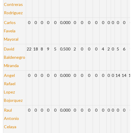
Contreras
Rodriguez
Carlos
0
0
0
0
0
0.000
0
0
0
0
0
0
0
0
0
0
Favela
Mayoral
David
22
18
8
9
5
0.500
2
0
0
0
4
2
0
5
6
9
Baldenegro
Miranda
Angel
0
0
0
0
0
0.000
0
0
0
0
0
0
0
14
14
1
Rafael
Lopez
Bojorquez
Raul
0
0
0
0
0
0.000
0
0
0
0
0
0
0
0
0
0
Antonio
Celaya