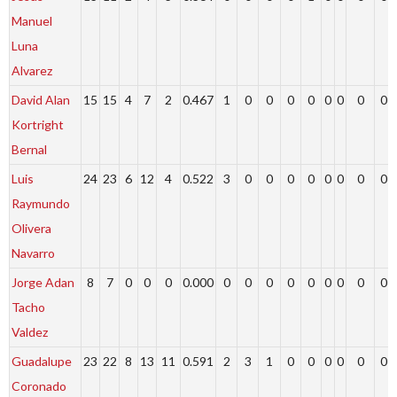
Manuel
Luna
Alvarez
David Alan
15
15
4
7
2
0.467
1
0
0
0
0
0
0
0
0
Kortright
Bernal
Luis
24
23
6
12
4
0.522
3
0
0
0
0
0
0
0
0
Raymundo
Olivera
Navarro
Jorge Adan
8
7
0
0
0
0.000
0
0
0
0
0
0
0
0
0
Tacho
Valdez
Guadalupe
23
22
8
13
11
0.591
2
3
1
0
0
0
0
0
0
Coronado