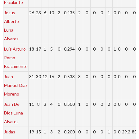
Escalante
Jesus
26
23
6
10
2
0.435
2
0
0
0
1
0
0
0
0
Alberto
Luna
Alvarez
Luis Arturo
18
17
1
5
0
0.294
0
0
0
0
0
1
0
0
0
Romo
Bracamonte
Juan
31
30
12
16
2
0.533
3
0
0
0
0
0
0
0
0
Manuel Diaz
Moreno
Juan De
11
8
3
4
0
0.500
1
0
0
0
2
0
0
0
0
Dios Luna
Alvarez
Judas
19
15
1
3
2
0.200
0
0
0
0
1
0
0
29.2
80