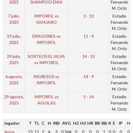
2025
SHAMPOO ENIX
Fernando
M. Ortiz
7 julio,
IMPORFIL vs
3 - 13
Estadio
2025
SAHUARO
Fernando
M. Ortiz
19 julio,
DRAGONES vs
11 - 4
Estadio
2025
IMPORFIL
Fernando
M. Ortiz
29 julio,
SORTEOS EL SILVA
14 - 15
Estadio
2025
vs IMPORFIL
Fernando
M. Ortiz
6 agosto,
INGRESOS vs
14 - 9
Estadio
2025
IMPORFIL
Fernando
M. Ortiz
29 agosto,
IMPORFIL vs
5 - 14
Estadio
2025
AGUILAS
Fernando
M. Ortiz
Jugador
T
TL
C
H
RBI
AVG
H2
H3
HR
BR
BB
K
E
IP
H
Jesus
13
11
2
4
3
0.364
0
0
0
0
1
0
0
0
0