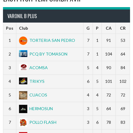
VARONIL B PLUS
Pos
Club
G
P
CA
CR
1
TORTERIA SAN PEDRO
7
1
91
53
2
PCQ BY TOMASON
7
1
104
64
3
ACOMSA
5
4
90
84
4
TRIKYS
6
5
101
102
5
CUACOS
4
4
72
72
6
HERMOSUN
3
5
64
69
7
POLLO FLASH
3
6
78
83