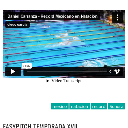
mexico
natacion
record
Sonora
EASYPITCH TEMPORADA XVII