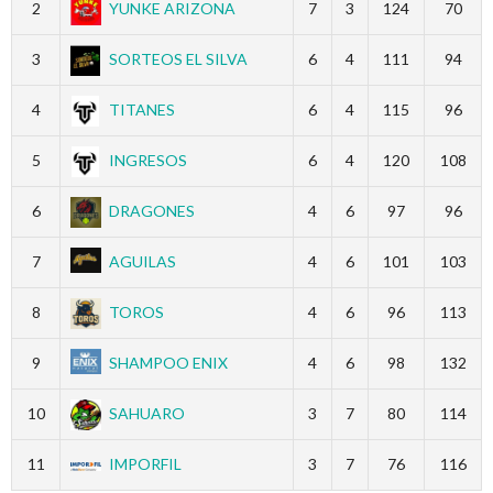
2
YUNKE ARIZONA
7
3
124
70
3
SORTEOS EL SILVA
6
4
111
94
4
TITANES
6
4
115
96
5
INGRESOS
6
4
120
108
6
DRAGONES
4
6
97
96
7
AGUILAS
4
6
101
103
8
TOROS
4
6
96
113
9
SHAMPOO ENIX
4
6
98
132
10
SAHUARO
3
7
80
114
11
IMPORFIL
3
7
76
116