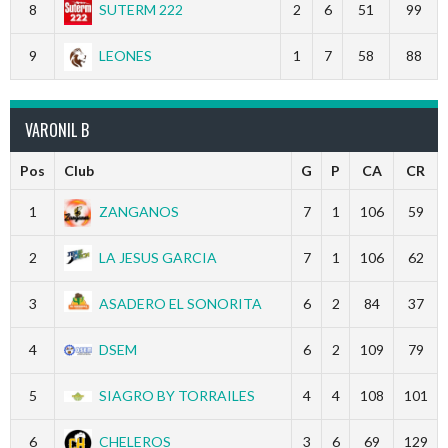
8
SUTERM 222
2
6
51
99
9
LEONES
1
7
58
88
VARONIL B
Pos
Club
G
P
CA
CR
1
ZANGANOS
7
1
106
59
2
LA JESUS GARCIA
7
1
106
62
3
ASADERO EL SONORITA
6
2
84
37
4
DSEM
6
2
109
79
5
SIAGRO BY TORRAILES
4
4
108
101
6
CHELEROS
3
6
69
129