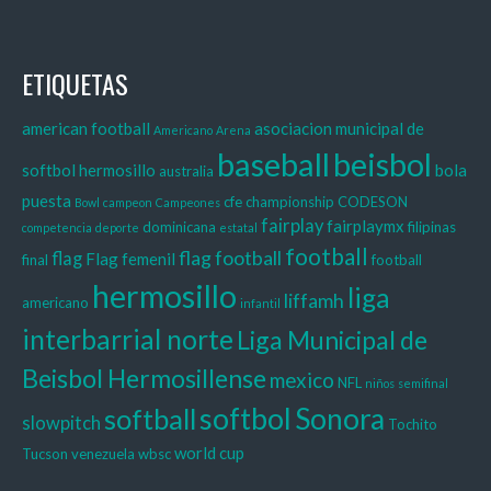
ETIQUETAS
american football
asociacion municipal de
Americano
Arena
baseball
beisbol
softbol hermosillo
bola
australia
puesta
cfe
championship
CODESON
Bowl
campeon
Campeones
fairplay
fairplaymx
dominicana
filipinas
competencia
deporte
estatal
football
flag football
flag
Flag femenil
final
football
hermosillo
liga
liffamh
americano
infantil
interbarrial norte
Liga Municipal de
Beisbol Hermosillense
mexico
NFL
niños
semifinal
softbol
Sonora
softball
slowpitch
Tochito
world cup
Tucson
venezuela
wbsc