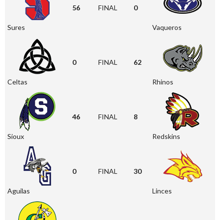
56
FINAL
0
Sures
Vaqueros
0
FINAL
62
Celtas
Rhinos
46
FINAL
8
Sioux
Redskins
0
FINAL
30
Aguilas
Linces