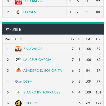
8
SUTERM 222
2
6
51
99
9
LEONES
1
7
58
88
VARONIL B
Pos
Club
G
P
CA
CR
1
ZANGANOS
7
1
106
59
2
LA JESUS GARCIA
7
1
106
62
3
ASADERO EL SONORITA
6
2
84
37
4
DSEM
6
2
109
79
5
SIAGRO BY TORRAILES
4
4
108
101
6
CHELEROS
3
6
69
129