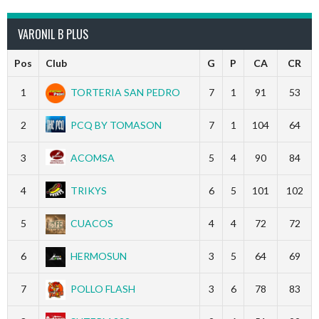
ENTRADAS
VARONIL B PLUS
Pos
Club
G
P
CA
CR
1
TORTERIA SAN PEDRO
7
1
91
53
2
PCQ BY TOMASON
7
1
104
64
3
ACOMSA
5
4
90
84
4
TRIKYS
6
5
101
102
5
CUACOS
4
4
72
72
6
HERMOSUN
3
5
64
69
7
POLLO FLASH
3
6
78
83