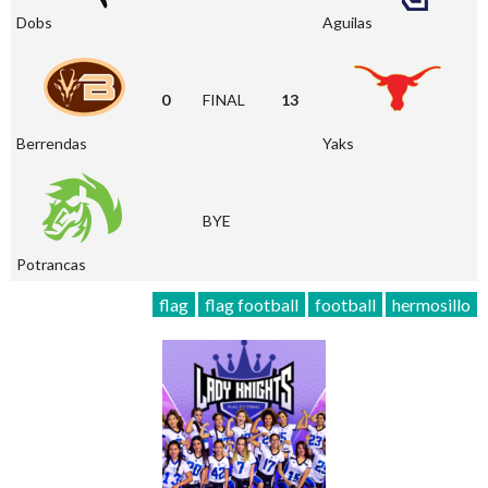
Dobs
Aguilas
0
FINAL
13
Berrendas
Yaks
BYE
Potrancas
flag
flag football
football
hermosillo