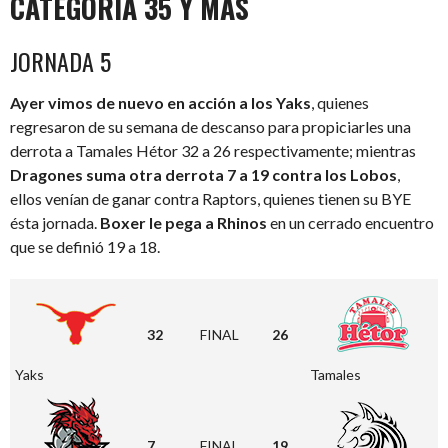
CATEGORÍA 35 Y MÁS
JORNADA 5
Ayer vimos de nuevo en acción a los Yaks
, quienes
regresaron de su semana de descanso para propiciarles una
derrota a Tamales Hétor 32 a 26 respectivamente; mientras
Dragones suma otra derrota 7 a 19 contra los Lobos
,
ellos venían de ganar contra Raptors, quienes tienen su BYE
ésta jornada.
Boxer le pega a Rhinos
en un cerrado encuentro
que se definió 19 a 18.
32
FINAL
26
Yaks
Tamales
7
FINAL
19