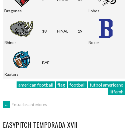
Dragones
Lobos
18
FINAL
19
Rhinos
Boxer
BYE
Raptors
american football
flag
football
futbol americano
liffamh
NAVEGACIÓN
←
Entradas anteriores
DE
EASYPITCH TEMPORADA XVII