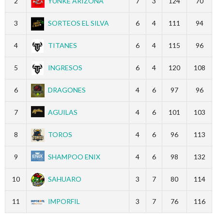
2
YUNKE ARIZONA
7
3
124
70
3
SORTEOS EL SILVA
6
4
111
94
4
TITANES
6
4
115
96
5
INGRESOS
6
4
120
108
6
DRAGONES
4
6
97
96
7
AGUILAS
4
6
101
103
8
TOROS
4
6
96
113
9
SHAMPOO ENIX
4
6
98
132
10
SAHUARO
3
7
80
114
11
IMPORFIL
3
7
76
116