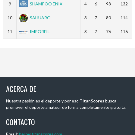
9
SHAMPOO ENIX
4
6
98
132
10
SAHUARO
3
7
80
114
11
IMPORFIL
3
7
76
116
ACERCA DE
Nuestra pasión es el deporte y por eso
TitanScores
busca
promover el deporte amateur de forma completamente gratuita.
CONTACTO
Email:
hello@titanscores.com