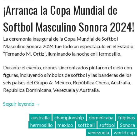
¡Arranca la Copa Mundial de
Softbol Masculino Sonora 2024!
La ceremonia inaugural de la Copa Mundial de Softbol
Masculino Sonora 2024 fue todo un espectáculo en el Estadio
“Fernando M. Ortiz”, iluminando la noche en Hermosillo.
Durante el evento, drones sincronizados pintaron el cielo con
figuras, incluyendo símbolos de softbol y las banderas de los
seis países del Grupo A: México, República Checa, Australia,
República Dominicana, Venezuela y Australia.
“¡Arranca
Seguir leyendo
→
la
australia
championship
dominicana
filipinas
Copa
hermosillo
mexico
softball
softbol
Sonora
Mundial
venezuela
world cup
de