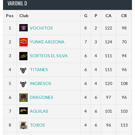
VARONIL D
Pos
Club
G
P
CA
CR
1
VOCHITOS
8
2
122
98
2
YUNKE ARIZONA
7
3
124
70
3
SORTEOS EL SILVA
6
4
111
94
4
TITANES
6
4
115
96
5
INGRESOS
6
4
120
108
6
DRAGONES
4
6
97
96
7
AGUILAS
4
6
101
103
8
TOROS
4
6
96
113