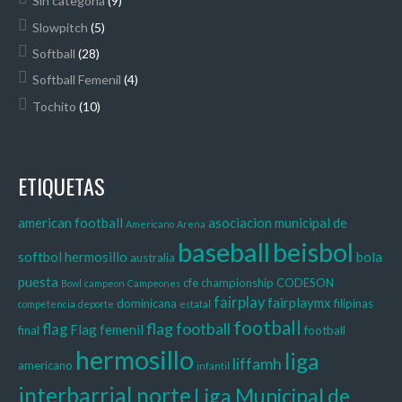
Sin categoría
(9)
Slowpitch
(5)
Softball
(28)
Softball Femenil
(4)
Tochito
(10)
ETIQUETAS
american football
asociacion municipal de
Americano
Arena
baseball
beisbol
softbol hermosillo
bola
australia
puesta
cfe
championship
CODESON
Bowl
campeon
Campeones
fairplay
fairplaymx
dominicana
filipinas
competencia
deporte
estatal
football
flag football
flag
Flag femenil
final
football
hermosillo
liga
liffamh
americano
infantil
interbarrial norte
Liga Municipal de