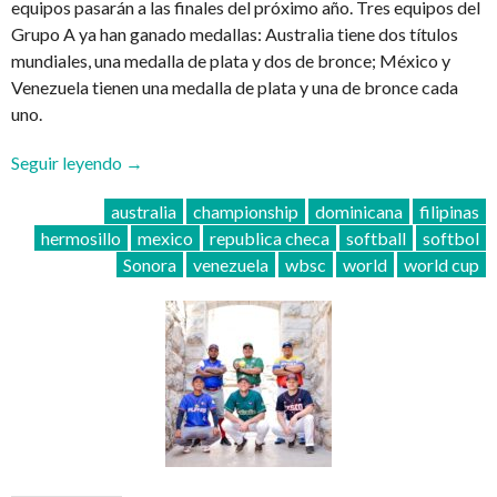
equipos pasarán a las finales del próximo año. Tres equipos del
Grupo A ya han ganado medallas: Australia tiene dos títulos
mundiales, una medalla de plata y dos de bronce; México y
Venezuela tienen una medalla de plata y una de bronce cada
uno.
“¡La
Seguir leyendo
→
Copa
australia
championship
dominicana
filipinas
Mundial
hermosillo
mexico
republica checa
softball
softbol
de
Sonora
venezuela
wbsc
world
world cup
Softbol
Masculino
WBSC
comienza
en
Hermosillo!”