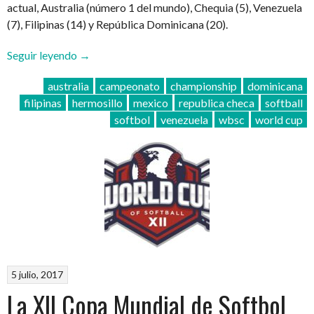
actual, Australia (número 1 del mundo), Chequia (5), Venezuela
(7), Filipinas (14) y República Dominicana (20).
“¡México,
Seguir leyendo
→
con
australia
campeonato
championship
dominicana
seis
filipinas
hermosillo
mexico
republica checa
softball
sonorenses,
softbol
venezuela
wbsc
world cup
va
por
el
pase
al
Mundial
de
Softbol!”
5 julio, 2017
La XII Copa Mundial de Softbol