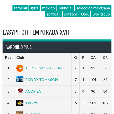
femenil
girls
mexico
mundial
seleccion mexicana
softball
softbol
USA
world cup
EASYPITCH TEMPORADA XVII
VARONIL B PLUS
Pos
Club
G
P
CA
CR
1
TORTERIA SAN PEDRO
7
1
91
53
2
PCQ BY TOMASON
7
1
104
64
3
ACOMSA
5
4
90
84
4
TRIKYS
6
5
101
102