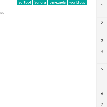
softbol
Sonora
venezuela
world cup
1
ino
2
3
4
5
6
7