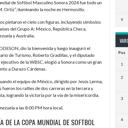
undial de Softbol Masculino Sonora 2024 fue todo un
. Ortiz”, iluminando la noche en Hermosillo.
9
os pintaron el cielo con figuras, incluyendo símbolos
 países del Grupo A: México, República Checa,
zuela y Australia.
VARO
CODESON, dio la bienvenida y luego inauguró el
Pos
tario de Turismo, Roberto Gradillas, y el diputado
e ejecutivo de la WBSC, elogió a Sonora como un gran
1
ento a Durazo Cárdenas.
2
uando el equipo de México, dirigido por Jesús Lerma,
fueron los rallies de dos carreras en la tercera y
ta, logrando la victoria por la vía de la misericordia.
3
nezuela a las 8:00 PM hora local.
ÍA DE LA COPA MUNDIAL DE SOFTBOL
4