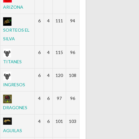
ARIZONA
6
4
111
94
SORTEOS EL
SILVA
6
4
115
96
TITANES
6
4
120
108
INGRESOS
4
6
97
96
DRAGONES
4
6
101
103
AGUILAS