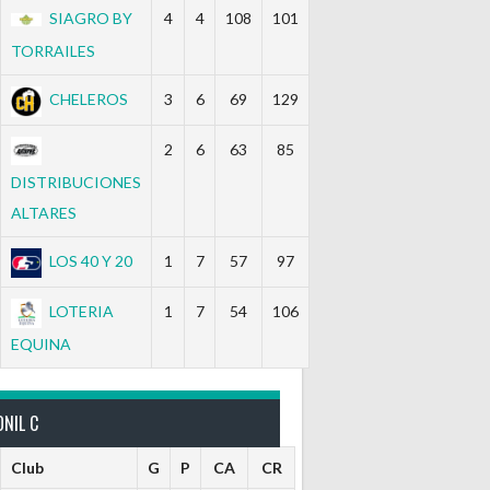
SIAGRO BY
4
4
108
101
TORRAILES
CHELEROS
3
6
69
129
2
6
63
85
DISTRIBUCIONES
ALTARES
LOS 40 Y 20
1
7
57
97
LOTERIA
1
7
54
106
EQUINA
NIL C
Club
G
P
CA
CR