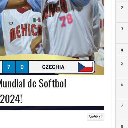
2
3
4
5
Mundial de Softbol
6
 2024!
7
Softball
8