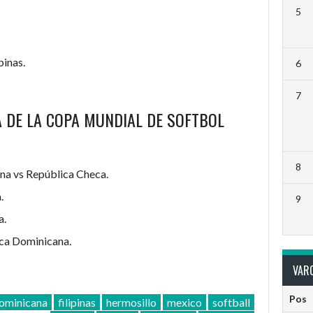
5
pinas.
6
7
A DE LA COPA MUNDIAL DE SOFTBOL
8
na vs República Checa.
.
9
a.
ica Dominicana.
VARO
Pos
ominicana
filipinas
hermosillo
mexico
softball