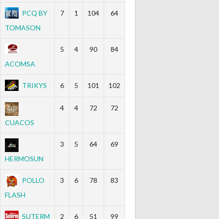
PCQ BY
7
1
104
64
TOMASON
5
4
90
84
ACOMSA
TRIKYS
6
5
101
102
4
4
72
72
CUACOS
3
5
64
69
HERMOSUN
POLLO
3
6
78
83
FLASH
SUTERM
2
6
51
99