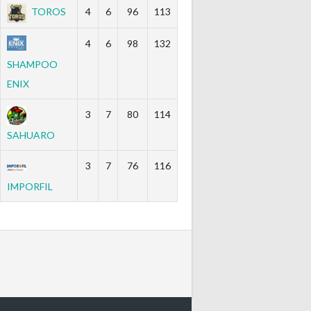
TOROS
4
6
96
113
4
6
98
132
SHAMPOO
ENIX
3
7
80
114
SAHUARO
3
7
76
116
IMPORFIL