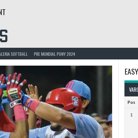
NT
ALERIA SOFTBALL
PRE MUNDIAL PONY 2024
EASY
VARO
Pos
1