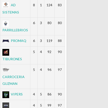
AD
8
1
124
83
SISTEMAS
6
3
80
80
PARRILLEBRIOS
PROMAQ
6
3
119
88
5
4
92
90
TIBURONES
5
4
96
97
CARROCERIA
GUZMAN
VIPERS
4
5
86
90
4
5
99
97