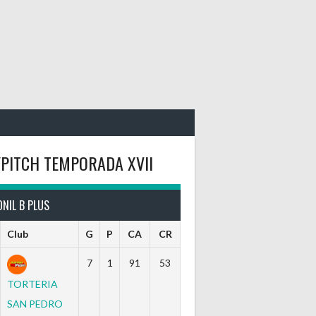
PITCH TEMPORADA XVII
NIL B PLUS
Club
G
P
CA
CR
7
1
91
53
TORTERIA
SAN PEDRO