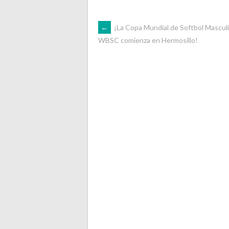
NAVEGACIÓN
←
¡La Copa Mundial de Softbol Mascul
WBSC comienza en Hermosillo!
DE
ENTRADAS