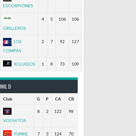
ESCORPIONES
4
5
106
106
GRILLEROS
LOS
2
7
92
127
COMPAS
XCLUIDOS
1
8
73
109
NIL D
Club
G
P
CA
CR
8
2
122
98
VOCHITOS
YUNKE
7
3
124
70