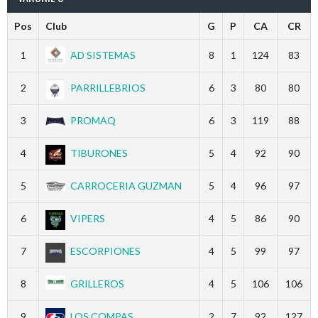
Pos
Club
G
P
CA
CR
1
AD SISTEMAS
8
1
124
83
2
PARRILLEBRIOS
6
3
80
80
3
PROMAQ
6
3
119
88
4
TIBURONES
5
4
92
90
5
CARROCERIA GUZMAN
5
4
96
97
6
VIPERS
4
5
86
90
7
ESCORPIONES
4
5
99
97
8
GRILLEROS
4
5
106
106
9
LOS COMPAS
2
7
92
127