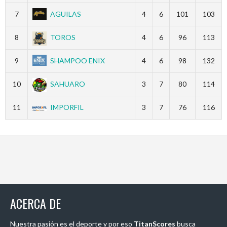
7
AGUILAS
4
6
101
103
8
TOROS
4
6
96
113
9
SHAMPOO ENIX
4
6
98
132
10
SAHUARO
3
7
80
114
11
IMPORFIL
3
7
76
116
ACERCA DE
Nuestra pasión es el deporte y por eso
TitanScores
busca