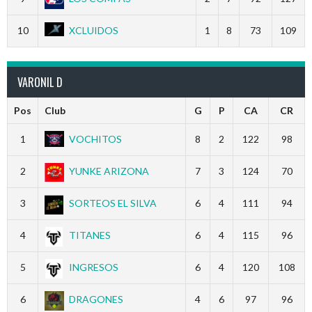
10
XCLUIDOS
1
8
73
109
VARONIL D
Pos
Club
G
P
CA
CR
1
VOCHITOS
8
2
122
98
2
YUNKE ARIZONA
7
3
124
70
3
SORTEOS EL SILVA
6
4
111
94
4
TITANES
6
4
115
96
5
INGRESOS
6
4
120
108
6
DRAGONES
4
6
97
96