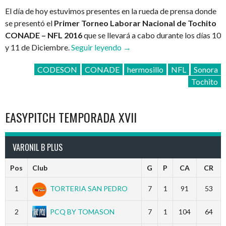
El día de hoy estuvimos presentes en la rueda de prensa donde
se presentó el
Primer Torneo Laborar Nacional de Tochito
CONADE – NFL 2016
que se llevará a cabo durante los días 10
“Primer
y 11 de Diciembre.
Seguir leyendo
→
Torneo
CODESON
CONADE
hermosillo
NFL
Sonora
Laboral
Tochito
Nacional
de
Tochito
EASYPITCH TEMPORADA XVII
CONADE
–
NFL
VARONIL B PLUS
2016”
Pos
Club
G
P
CA
CR
1
TORTERIA SAN PEDRO
7
1
91
53
2
PCQ BY TOMASON
7
1
104
64