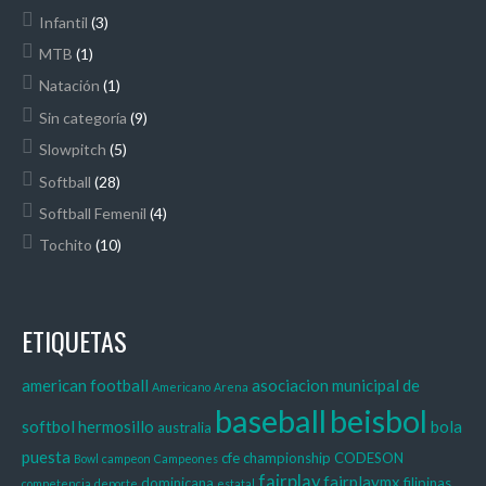
Infantil
(3)
MTB
(1)
Natación
(1)
Sin categoría
(9)
Slowpitch
(5)
Softball
(28)
Softball Femenil
(4)
Tochito
(10)
ETIQUETAS
american football
asociacion municipal de
Americano
Arena
baseball
beisbol
softbol hermosillo
bola
australia
puesta
cfe
championship
CODESON
Bowl
campeon
Campeones
fairplay
fairplaymx
dominicana
filipinas
competencia
deporte
estatal