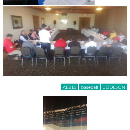
AEBES
baseball
CODESON