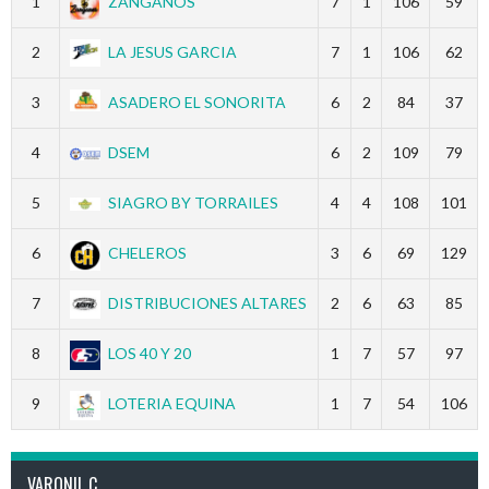
1
ZANGANOS
7
1
106
59
2
LA JESUS GARCIA
7
1
106
62
3
ASADERO EL SONORITA
6
2
84
37
4
DSEM
6
2
109
79
5
SIAGRO BY TORRAILES
4
4
108
101
6
CHELEROS
3
6
69
129
7
DISTRIBUCIONES ALTARES
2
6
63
85
8
LOS 40 Y 20
1
7
57
97
9
LOTERIA EQUINA
1
7
54
106
VARONIL C