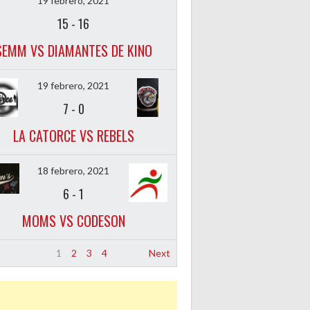
19 febrero, 2021
15
-
16
SEMM VS DIAMANTES DE KINO
19 febrero, 2021
7
-
0
LA CATORCE VS REBELS
18 febrero, 2021
6
-
1
MOMS VS CODESON
1
2
3
4
Next